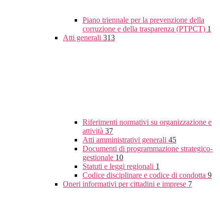
Piano triennale per la prevenzione della
corruzione e della trasparenza (PTPCT)
1
Atti generali
313
Riferimenti normativi su organizzazione e
attività
37
Atti amministrativi generali
45
Documenti di programmazione strategico-
gestionale
10
Statuti e leggi regionali
1
Codice disciplinare e codice di condotta
9
Oneri informativi per cittadini e imprese
7