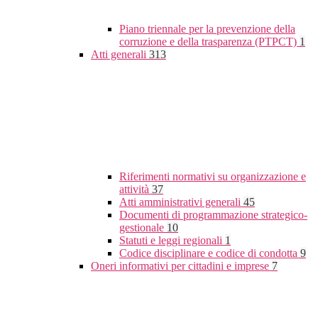
Piano triennale per la prevenzione della
corruzione e della trasparenza (PTPCT)
1
Atti generali
313
Riferimenti normativi su organizzazione e
attività
37
Atti amministrativi generali
45
Documenti di programmazione strategico-
gestionale
10
Statuti e leggi regionali
1
Codice disciplinare e codice di condotta
9
Oneri informativi per cittadini e imprese
7