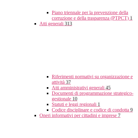
Piano triennale per la prevenzione della
corruzione e della trasparenza (PTPCT)
1
Atti generali
313
Riferimenti normativi su organizzazione e
attività
37
Atti amministrativi generali
45
Documenti di programmazione strategico-
gestionale
10
Statuti e leggi regionali
1
Codice disciplinare e codice di condotta
9
Oneri informativi per cittadini e imprese
7