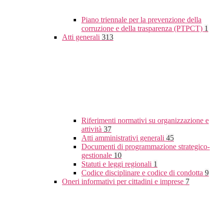
Piano triennale per la prevenzione della
corruzione e della trasparenza (PTPCT)
1
Atti generali
313
Riferimenti normativi su organizzazione e
attività
37
Atti amministrativi generali
45
Documenti di programmazione strategico-
gestionale
10
Statuti e leggi regionali
1
Codice disciplinare e codice di condotta
9
Oneri informativi per cittadini e imprese
7