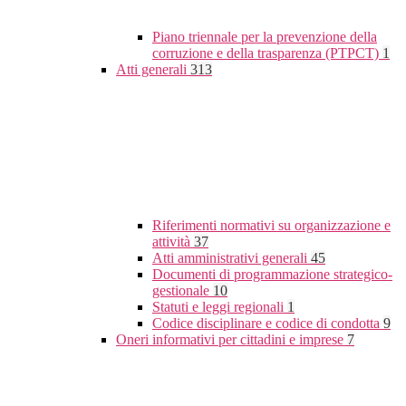
Piano triennale per la prevenzione della
corruzione e della trasparenza (PTPCT)
1
Atti generali
313
Riferimenti normativi su organizzazione e
attività
37
Atti amministrativi generali
45
Documenti di programmazione strategico-
gestionale
10
Statuti e leggi regionali
1
Codice disciplinare e codice di condotta
9
Oneri informativi per cittadini e imprese
7