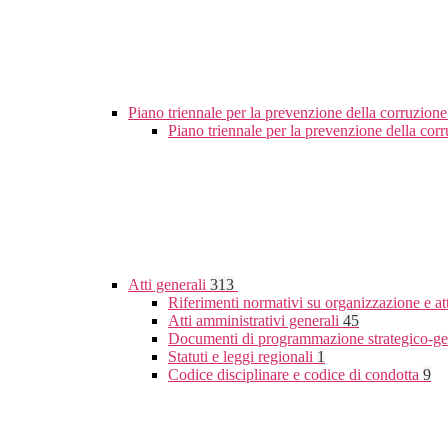
Piano triennale per la prevenzione della corruzione
Piano triennale per la prevenzione della co
Atti generali
313
Riferimenti normativi su organizzazione e at
Atti amministrativi generali
45
Documenti di programmazione strategico-ge
Statuti e leggi regionali
1
Codice disciplinare e codice di condotta
9