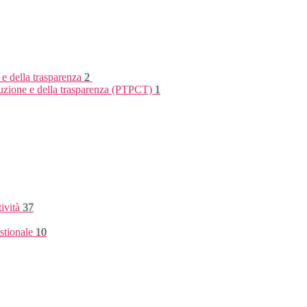
 e della trasparenza
2
rruzione e della trasparenza (PTPCT)
1
tività
37
stionale
10