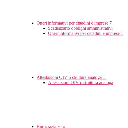
Oneri informativi per cittadini e imprese
7
Scadenzario obblighi amministrativi
Oneri informativi per cittadini e imprese
1
Attestazioni OIV o struttura analoga
1
Attestazioni OIV o struttura analoga
Burocrazia zero