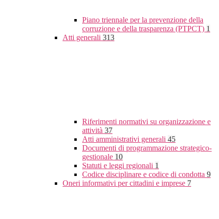
Piano triennale per la prevenzione della
corruzione e della trasparenza (PTPCT)
1
Atti generali
313
Riferimenti normativi su organizzazione e
attività
37
Atti amministrativi generali
45
Documenti di programmazione strategico-
gestionale
10
Statuti e leggi regionali
1
Codice disciplinare e codice di condotta
9
Oneri informativi per cittadini e imprese
7