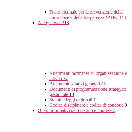
Piano triennale per la prevenzione della
corruzione e della trasparenza (PTPCT)
1
Atti generali
313
Riferimenti normativi su organizzazione e
attività
37
Atti amministrativi generali
45
Documenti di programmazione strategico-
gestionale
10
Statuti e leggi regionali
1
Codice disciplinare e codice di condotta
9
Oneri informativi per cittadini e imprese
7