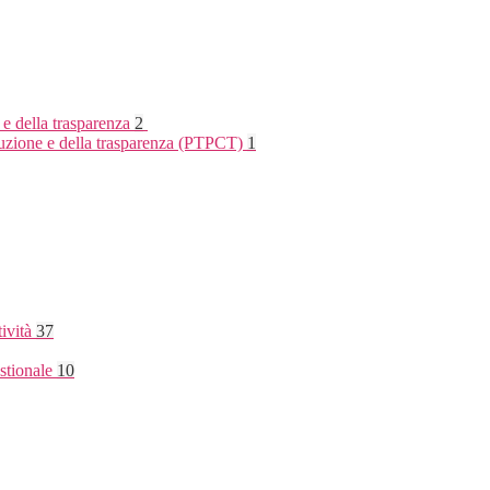
 e della trasparenza
2
rruzione e della trasparenza (PTPCT)
1
tività
37
stionale
10