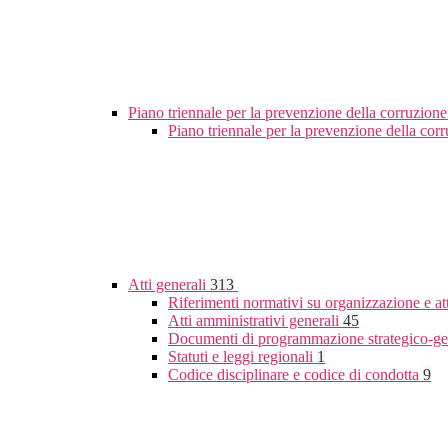
Piano triennale per la prevenzione della corruzione
Piano triennale per la prevenzione della co
Atti generali
313
Riferimenti normativi su organizzazione e at
Atti amministrativi generali
45
Documenti di programmazione strategico-ge
Statuti e leggi regionali
1
Codice disciplinare e codice di condotta
9