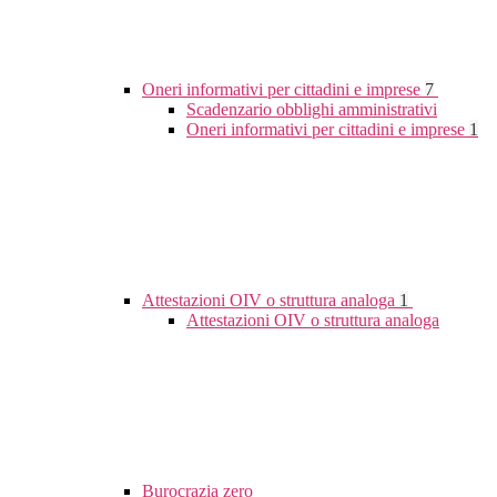
Oneri informativi per cittadini e imprese
7
Scadenzario obblighi amministrativi
Oneri informativi per cittadini e imprese
1
Attestazioni OIV o struttura analoga
1
Attestazioni OIV o struttura analoga
Burocrazia zero