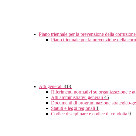
Piano triennale per la prevenzione della corruzione
Piano triennale per la prevenzione della co
Atti generali
313
Riferimenti normativi su organizzazione e at
Atti amministrativi generali
45
Documenti di programmazione strategico-ge
Statuti e leggi regionali
1
Codice disciplinare e codice di condotta
9