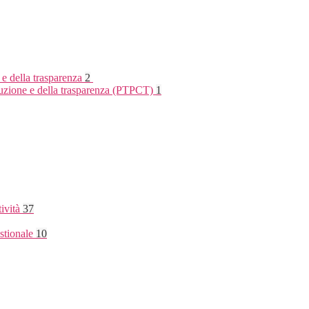
 e della trasparenza
2
rruzione e della trasparenza (PTPCT)
1
tività
37
stionale
10