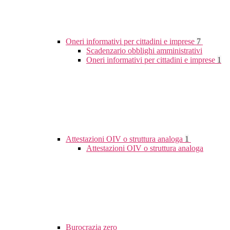
Oneri informativi per cittadini e imprese
7
Scadenzario obblighi amministrativi
Oneri informativi per cittadini e imprese
1
Attestazioni OIV o struttura analoga
1
Attestazioni OIV o struttura analoga
Burocrazia zero