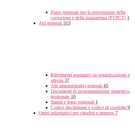
Piano triennale per la prevenzione della
corruzione e della trasparenza (PTPCT)
1
Atti generali
313
Riferimenti normativi su organizzazione e
attività
37
Atti amministrativi generali
45
Documenti di programmazione strategico-
gestionale
10
Statuti e leggi regionali
1
Codice disciplinare e codice di condotta
9
Oneri informativi per cittadini e imprese
7