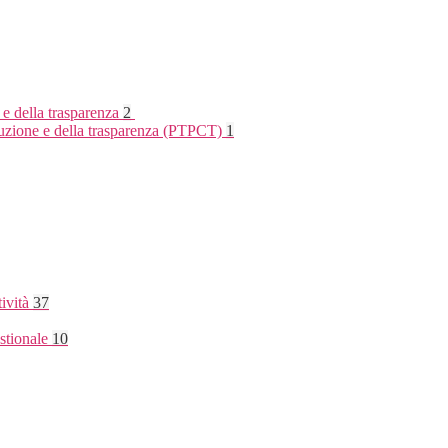
 e della trasparenza
2
rruzione e della trasparenza (PTPCT)
1
tività
37
stionale
10