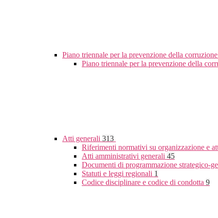
Piano triennale per la prevenzione della corruzione
Piano triennale per la prevenzione della co
Atti generali
313
Riferimenti normativi su organizzazione e at
Atti amministrativi generali
45
Documenti di programmazione strategico-ge
Statuti e leggi regionali
1
Codice disciplinare e codice di condotta
9