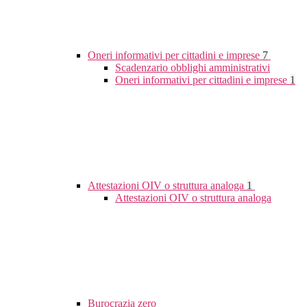
Oneri informativi per cittadini e imprese
7
Scadenzario obblighi amministrativi
Oneri informativi per cittadini e imprese
1
Attestazioni OIV o struttura analoga
1
Attestazioni OIV o struttura analoga
Burocrazia zero