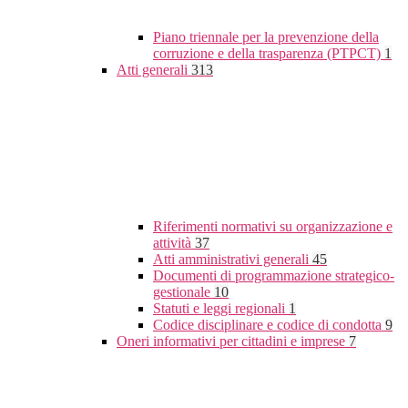
Piano triennale per la prevenzione della
corruzione e della trasparenza (PTPCT)
1
Atti generali
313
Riferimenti normativi su organizzazione e
attività
37
Atti amministrativi generali
45
Documenti di programmazione strategico-
gestionale
10
Statuti e leggi regionali
1
Codice disciplinare e codice di condotta
9
Oneri informativi per cittadini e imprese
7