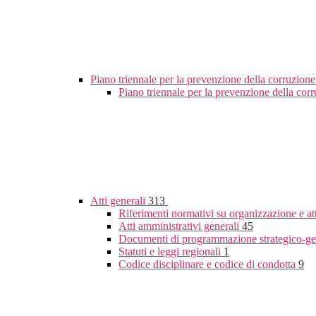
Piano triennale per la prevenzione della corruzione
Piano triennale per la prevenzione della co
Atti generali
313
Riferimenti normativi su organizzazione e at
Atti amministrativi generali
45
Documenti di programmazione strategico-ge
Statuti e leggi regionali
1
Codice disciplinare e codice di condotta
9