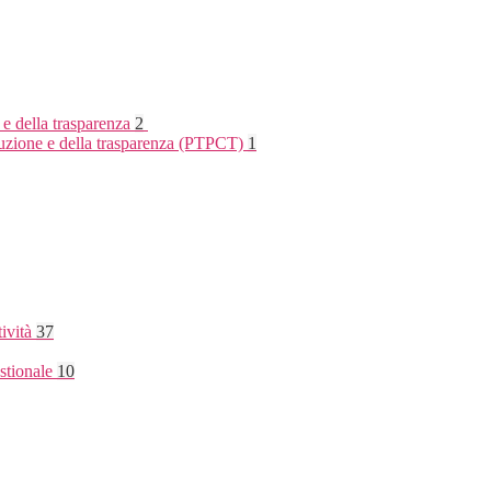
 e della trasparenza
2
rruzione e della trasparenza (PTPCT)
1
tività
37
stionale
10