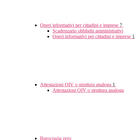
Oneri informativi per cittadini e imprese
7
Scadenzario obblighi amministrativi
Oneri informativi per cittadini e imprese
1
Attestazioni OIV o struttura analoga
1
Attestazioni OIV o struttura analoga
Burocrazia zero