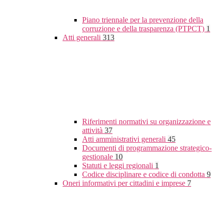
Piano triennale per la prevenzione della
corruzione e della trasparenza (PTPCT)
1
Atti generali
313
Riferimenti normativi su organizzazione e
attività
37
Atti amministrativi generali
45
Documenti di programmazione strategico-
gestionale
10
Statuti e leggi regionali
1
Codice disciplinare e codice di condotta
9
Oneri informativi per cittadini e imprese
7