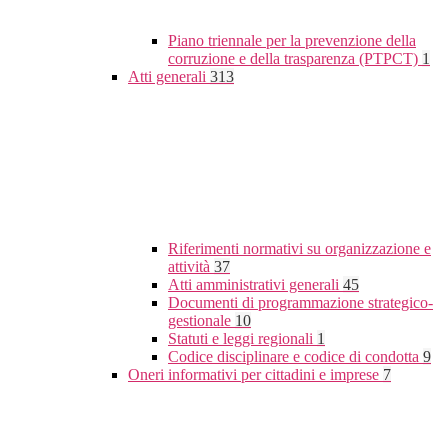
Piano triennale per la prevenzione della
corruzione e della trasparenza (PTPCT)
1
Atti generali
313
Riferimenti normativi su organizzazione e
attività
37
Atti amministrativi generali
45
Documenti di programmazione strategico-
gestionale
10
Statuti e leggi regionali
1
Codice disciplinare e codice di condotta
9
Oneri informativi per cittadini e imprese
7