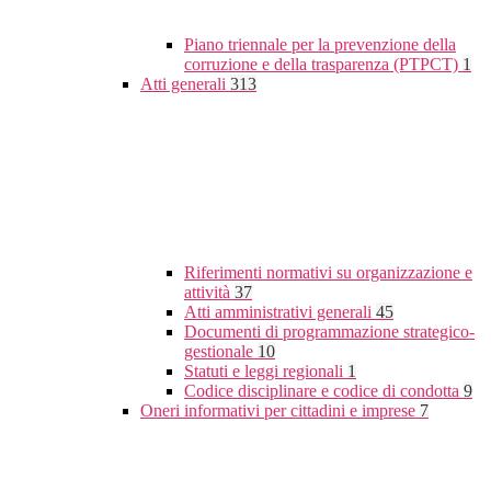
Piano triennale per la prevenzione della
corruzione e della trasparenza (PTPCT)
1
Atti generali
313
Riferimenti normativi su organizzazione e
attività
37
Atti amministrativi generali
45
Documenti di programmazione strategico-
gestionale
10
Statuti e leggi regionali
1
Codice disciplinare e codice di condotta
9
Oneri informativi per cittadini e imprese
7