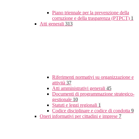
Piano triennale per la prevenzione della
corruzione e della trasparenza (PTPCT)
1
Atti generali
313
Riferimenti normativi su organizzazione e
attività
37
Atti amministrativi generali
45
Documenti di programmazione strategico-
gestionale
10
Statuti e leggi regionali
1
Codice disciplinare e codice di condotta
9
Oneri informativi per cittadini e imprese
7