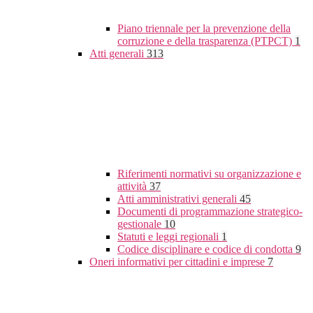
Piano triennale per la prevenzione della
corruzione e della trasparenza (PTPCT)
1
Atti generali
313
Riferimenti normativi su organizzazione e
attività
37
Atti amministrativi generali
45
Documenti di programmazione strategico-
gestionale
10
Statuti e leggi regionali
1
Codice disciplinare e codice di condotta
9
Oneri informativi per cittadini e imprese
7