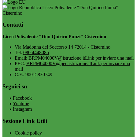
Liceo Polivalente "Don Quirico Punzi"
Cisternino
Contatti
Liceo Polivalente "Don Quirico Punzi" Cisternino
Via Madonna del Soccorso 14 72014 - Cisternino
Tel:
080 4448085
Email:
BRPM04000V@istruzione.it
Link per inviare una mail
PEC:
BRPM04000V@pec.istruzione.it
Link per inviare una
mail
C.F.: 90015830749
Seguici su
Facebook
Youtube
Instagram
Sezione Link Utili
Cookie policy