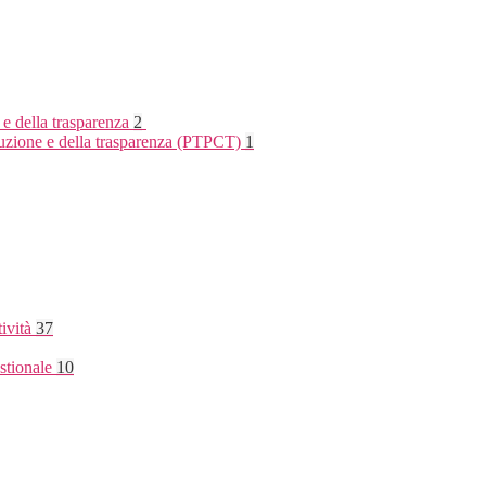
 e della trasparenza
2
rruzione e della trasparenza (PTPCT)
1
tività
37
stionale
10