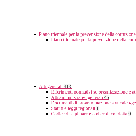
Piano triennale per la prevenzione della corruzione
Piano triennale per la prevenzione della co
Atti generali
313
Riferimenti normativi su organizzazione e at
Atti amministrativi generali
45
Documenti di programmazione strategico-ge
Statuti e leggi regionali
1
Codice disciplinare e codice di condotta
9