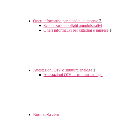
Oneri informativi per cittadini e imprese
7
Scadenzario obblighi amministrativi
Oneri informativi per cittadini e imprese
1
Attestazioni OIV o struttura analoga
1
Attestazioni OIV o struttura analoga
Burocrazia zero