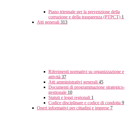
Piano triennale per la prevenzione della
corruzione e della trasparenza (PTPCT)
1
Atti generali
313
Riferimenti normativi su organizzazione e
attività
37
Atti amministrativi generali
45
Documenti di programmazione strategico-
gestionale
10
Statuti e leggi regionali
1
Codice disciplinare e codice di condotta
9
Oneri informativi per cittadini e imprese
7