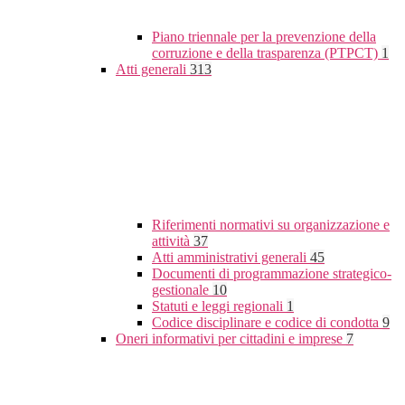
Piano triennale per la prevenzione della
corruzione e della trasparenza (PTPCT)
1
Atti generali
313
Riferimenti normativi su organizzazione e
attività
37
Atti amministrativi generali
45
Documenti di programmazione strategico-
gestionale
10
Statuti e leggi regionali
1
Codice disciplinare e codice di condotta
9
Oneri informativi per cittadini e imprese
7