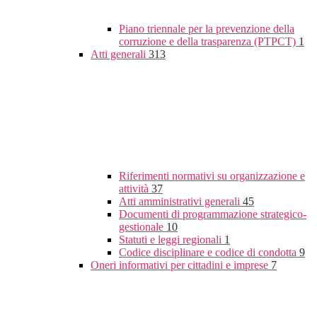
Piano triennale per la prevenzione della
corruzione e della trasparenza (PTPCT)
1
Atti generali
313
Riferimenti normativi su organizzazione e
attività
37
Atti amministrativi generali
45
Documenti di programmazione strategico-
gestionale
10
Statuti e leggi regionali
1
Codice disciplinare e codice di condotta
9
Oneri informativi per cittadini e imprese
7