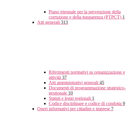
Piano triennale per la prevenzione della
corruzione e della trasparenza (PTPCT)
1
Atti generali
313
Riferimenti normativi su organizzazione e
attività
37
Atti amministrativi generali
45
Documenti di programmazione strategico-
gestionale
10
Statuti e leggi regionali
1
Codice disciplinare e codice di condotta
9
Oneri informativi per cittadini e imprese
7