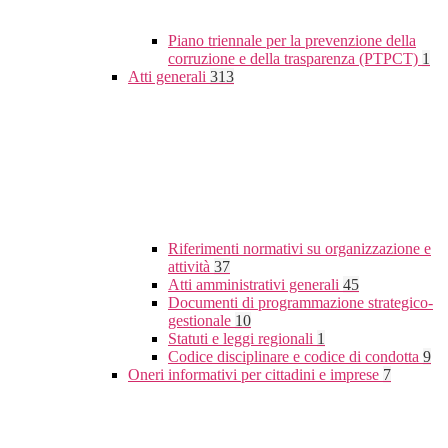
Piano triennale per la prevenzione della
corruzione e della trasparenza (PTPCT)
1
Atti generali
313
Riferimenti normativi su organizzazione e
attività
37
Atti amministrativi generali
45
Documenti di programmazione strategico-
gestionale
10
Statuti e leggi regionali
1
Codice disciplinare e codice di condotta
9
Oneri informativi per cittadini e imprese
7