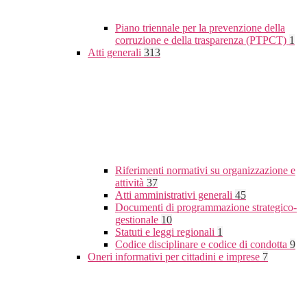
Piano triennale per la prevenzione della
corruzione e della trasparenza (PTPCT)
1
Atti generali
313
Riferimenti normativi su organizzazione e
attività
37
Atti amministrativi generali
45
Documenti di programmazione strategico-
gestionale
10
Statuti e leggi regionali
1
Codice disciplinare e codice di condotta
9
Oneri informativi per cittadini e imprese
7