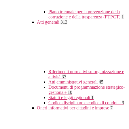
Piano triennale per la prevenzione della
corruzione e della trasparenza (PTPCT)
1
Atti generali
313
Riferimenti normativi su organizzazione e
attività
37
Atti amministrativi generali
45
Documenti di programmazione strategico-
gestionale
10
Statuti e leggi regionali
1
Codice disciplinare e codice di condotta
9
Oneri informativi per cittadini e imprese
7