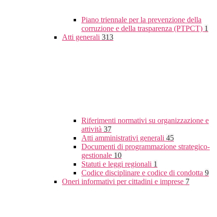
Piano triennale per la prevenzione della
corruzione e della trasparenza (PTPCT)
1
Atti generali
313
Riferimenti normativi su organizzazione e
attività
37
Atti amministrativi generali
45
Documenti di programmazione strategico-
gestionale
10
Statuti e leggi regionali
1
Codice disciplinare e codice di condotta
9
Oneri informativi per cittadini e imprese
7