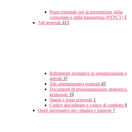
Piano triennale per la prevenzione della
corruzione e della trasparenza (PTPCT)
1
Atti generali
313
Riferimenti normativi su organizzazione e
attività
37
Atti amministrativi generali
45
Documenti di programmazione strategico-
gestionale
10
Statuti e leggi regionali
1
Codice disciplinare e codice di condotta
9
Oneri informativi per cittadini e imprese
7