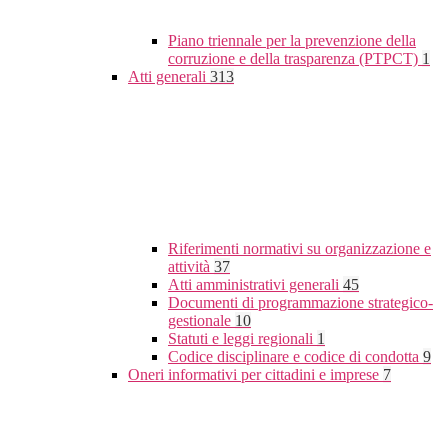
Piano triennale per la prevenzione della
corruzione e della trasparenza (PTPCT)
1
Atti generali
313
Riferimenti normativi su organizzazione e
attività
37
Atti amministrativi generali
45
Documenti di programmazione strategico-
gestionale
10
Statuti e leggi regionali
1
Codice disciplinare e codice di condotta
9
Oneri informativi per cittadini e imprese
7