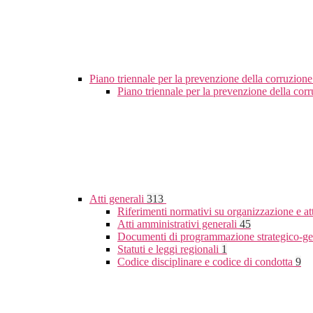
Piano triennale per la prevenzione della corruzione
Piano triennale per la prevenzione della co
Atti generali
313
Riferimenti normativi su organizzazione e at
Atti amministrativi generali
45
Documenti di programmazione strategico-ge
Statuti e leggi regionali
1
Codice disciplinare e codice di condotta
9