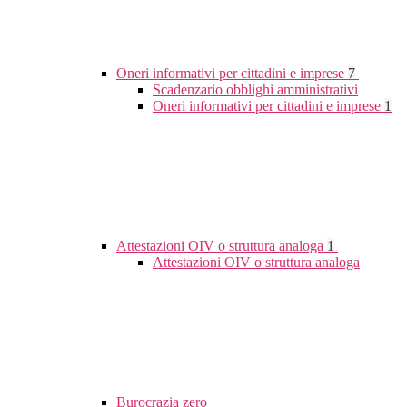
Oneri informativi per cittadini e imprese
7
Scadenzario obblighi amministrativi
Oneri informativi per cittadini e imprese
1
Attestazioni OIV o struttura analoga
1
Attestazioni OIV o struttura analoga
Burocrazia zero