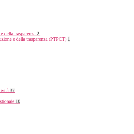
 e della trasparenza
2
rruzione e della trasparenza (PTPCT)
1
tività
37
stionale
10