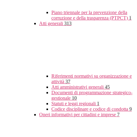
Piano triennale per la prevenzione della
corruzione e della trasparenza (PTPCT)
1
Atti generali
313
Riferimenti normativi su organizzazione e
attività
37
Atti amministrativi generali
45
Documenti di programmazione strategico-
gestionale
10
Statuti e leggi regionali
1
Codice disciplinare e codice di condotta
9
Oneri informativi per cittadini e imprese
7