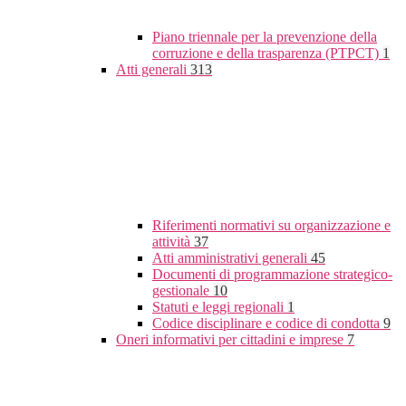
Piano triennale per la prevenzione della
corruzione e della trasparenza (PTPCT)
1
Atti generali
313
Riferimenti normativi su organizzazione e
attività
37
Atti amministrativi generali
45
Documenti di programmazione strategico-
gestionale
10
Statuti e leggi regionali
1
Codice disciplinare e codice di condotta
9
Oneri informativi per cittadini e imprese
7