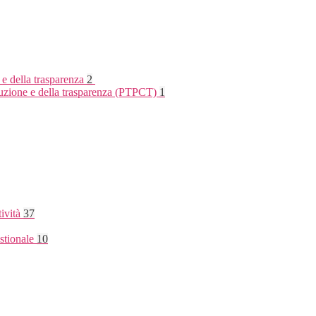
 e della trasparenza
2
rruzione e della trasparenza (PTPCT)
1
tività
37
stionale
10