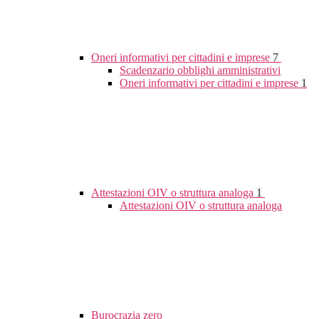
Oneri informativi per cittadini e imprese
7
Scadenzario obblighi amministrativi
Oneri informativi per cittadini e imprese
1
Attestazioni OIV o struttura analoga
1
Attestazioni OIV o struttura analoga
Burocrazia zero