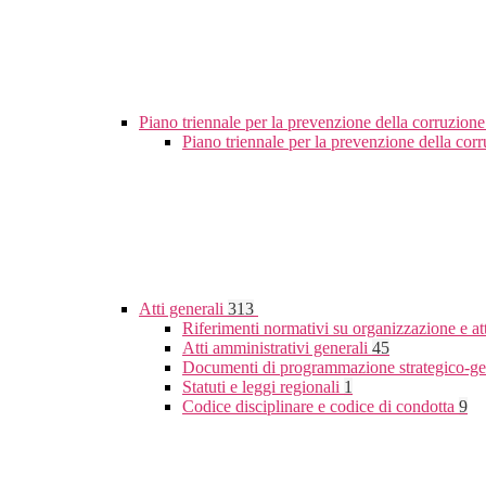
Piano triennale per la prevenzione della corruzione
Piano triennale per la prevenzione della co
Atti generali
313
Riferimenti normativi su organizzazione e at
Atti amministrativi generali
45
Documenti di programmazione strategico-ge
Statuti e leggi regionali
1
Codice disciplinare e codice di condotta
9