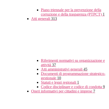
Piano triennale per la prevenzione della
corruzione e della trasparenza (PTPCT)
1
Atti generali
313
Riferimenti normativi su organizzazione e
attività
37
Atti amministrativi generali
45
Documenti di programmazione strategico-
gestionale
10
Statuti e leggi regionali
1
Codice disciplinare e codice di condotta
9
Oneri informativi per cittadini e imprese
7