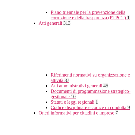
Piano triennale per la prevenzione della
corruzione e della trasparenza (PTPCT)
1
Atti generali
313
Riferimenti normativi su organizzazione e
attività
37
Atti amministrativi generali
45
Documenti di programmazione strategico-
gestionale
10
Statuti e leggi regionali
1
Codice disciplinare e codice di condotta
9
Oneri informativi per cittadini e imprese
7