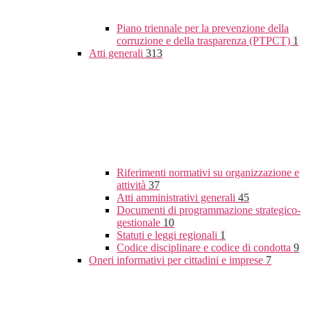
Piano triennale per la prevenzione della
corruzione e della trasparenza (PTPCT)
1
Atti generali
313
Riferimenti normativi su organizzazione e
attività
37
Atti amministrativi generali
45
Documenti di programmazione strategico-
gestionale
10
Statuti e leggi regionali
1
Codice disciplinare e codice di condotta
9
Oneri informativi per cittadini e imprese
7