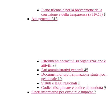
Piano triennale per la prevenzione della
corruzione e della trasparenza (PTPCT)
1
Atti generali
313
Riferimenti normativi su organizzazione e
attività
37
Atti amministrativi generali
45
Documenti di programmazione strategico-
gestionale
10
Statuti e leggi regionali
1
Codice disciplinare e codice di condotta
9
Oneri informativi per cittadini e imprese
7