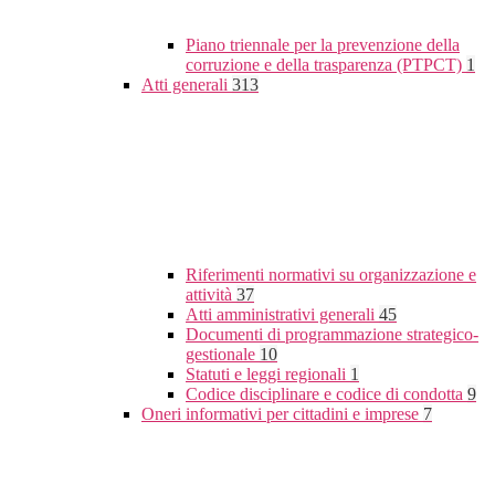
Piano triennale per la prevenzione della
corruzione e della trasparenza (PTPCT)
1
Atti generali
313
Riferimenti normativi su organizzazione e
attività
37
Atti amministrativi generali
45
Documenti di programmazione strategico-
gestionale
10
Statuti e leggi regionali
1
Codice disciplinare e codice di condotta
9
Oneri informativi per cittadini e imprese
7