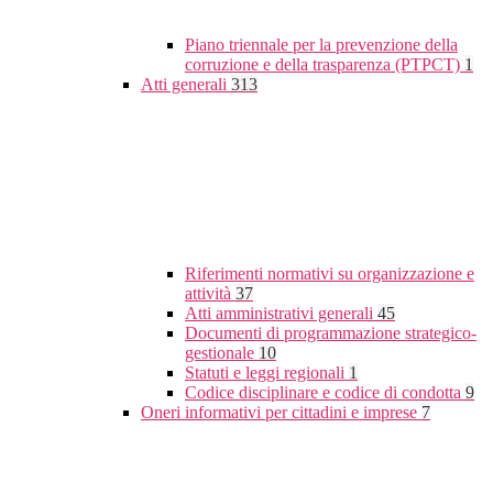
Piano triennale per la prevenzione della
corruzione e della trasparenza (PTPCT)
1
Atti generali
313
Riferimenti normativi su organizzazione e
attività
37
Atti amministrativi generali
45
Documenti di programmazione strategico-
gestionale
10
Statuti e leggi regionali
1
Codice disciplinare e codice di condotta
9
Oneri informativi per cittadini e imprese
7