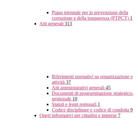
Piano triennale per la prevenzione della
corruzione e della trasparenza (PTPCT)
1
Atti generali
313
Riferimenti normativi su organizzazione e
attività
37
Atti amministrativi generali
45
Documenti di programmazione strategico-
gestionale
10
Statuti e leggi regionali
1
Codice disciplinare e codice di condotta
9
Oneri informativi per cittadini e imprese
7