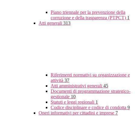
Piano triennale per la prevenzione della
corruzione e della trasparenza (PTPCT)
1
Atti generali
313
Riferimenti normativi su organizzazione e
attività
37
Atti amministrativi generali
45
Documenti di programmazione strategico-
gestionale
10
Statuti e leggi regionali
1
Codice disciplinare e codice di condotta
9
Oneri informativi per cittadini e imprese
7