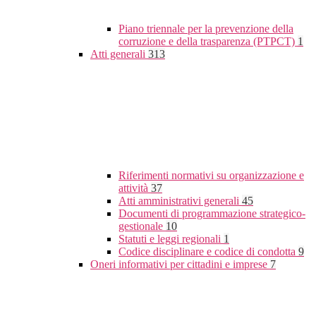
Piano triennale per la prevenzione della
corruzione e della trasparenza (PTPCT)
1
Atti generali
313
Riferimenti normativi su organizzazione e
attività
37
Atti amministrativi generali
45
Documenti di programmazione strategico-
gestionale
10
Statuti e leggi regionali
1
Codice disciplinare e codice di condotta
9
Oneri informativi per cittadini e imprese
7