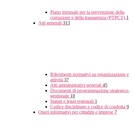
Piano triennale per la prevenzione della
corruzione e della trasparenza (PTPCT)
1
Atti generali
313
Riferimenti normativi su organizzazione e
attività
37
Atti amministrativi generali
45
Documenti di programmazione strategico-
gestionale
10
Statuti e leggi regionali
1
Codice disciplinare e codice di condotta
9
Oneri informativi per cittadini e imprese
7