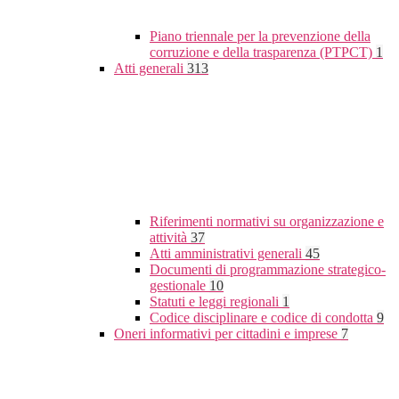
Piano triennale per la prevenzione della
corruzione e della trasparenza (PTPCT)
1
Atti generali
313
Riferimenti normativi su organizzazione e
attività
37
Atti amministrativi generali
45
Documenti di programmazione strategico-
gestionale
10
Statuti e leggi regionali
1
Codice disciplinare e codice di condotta
9
Oneri informativi per cittadini e imprese
7