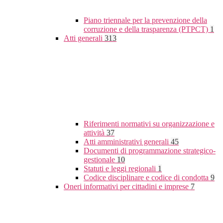
Piano triennale per la prevenzione della
corruzione e della trasparenza (PTPCT)
1
Atti generali
313
Riferimenti normativi su organizzazione e
attività
37
Atti amministrativi generali
45
Documenti di programmazione strategico-
gestionale
10
Statuti e leggi regionali
1
Codice disciplinare e codice di condotta
9
Oneri informativi per cittadini e imprese
7