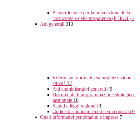
Piano triennale per la prevenzione della
corruzione e della trasparenza (PTPCT)
1
Atti generali
313
Riferimenti normativi su organizzazione e
attività
37
Atti amministrativi generali
45
Documenti di programmazione strategico-
gestionale
10
Statuti e leggi regionali
1
Codice disciplinare e codice di condotta
9
Oneri informativi per cittadini e imprese
7