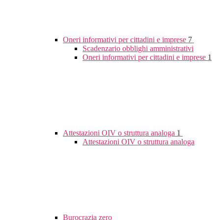
Oneri informativi per cittadini e imprese
7
Scadenzario obblighi amministrativi
Oneri informativi per cittadini e imprese
1
Attestazioni OIV o struttura analoga
1
Attestazioni OIV o struttura analoga
Burocrazia zero