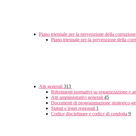
Piano triennale per la prevenzione della corruzione
Piano triennale per la prevenzione della co
Atti generali
313
Riferimenti normativi su organizzazione e at
Atti amministrativi generali
45
Documenti di programmazione strategico-ge
Statuti e leggi regionali
1
Codice disciplinare e codice di condotta
9