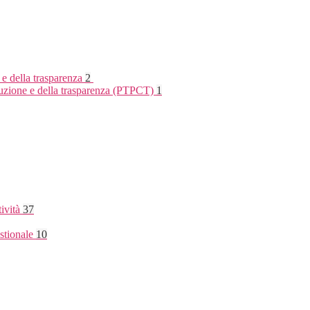
 e della trasparenza
2
rruzione e della trasparenza (PTPCT)
1
tività
37
stionale
10