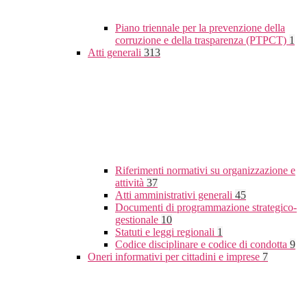
Piano triennale per la prevenzione della
corruzione e della trasparenza (PTPCT)
1
Atti generali
313
Riferimenti normativi su organizzazione e
attività
37
Atti amministrativi generali
45
Documenti di programmazione strategico-
gestionale
10
Statuti e leggi regionali
1
Codice disciplinare e codice di condotta
9
Oneri informativi per cittadini e imprese
7